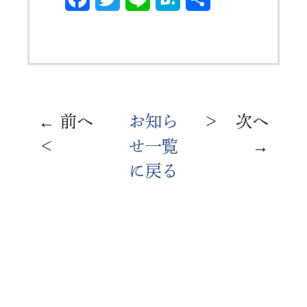
a
w
i
a
有
c
i
n
t
e
t
e
e
b
t
n
前へ
お知ら
＞ 次へ
o
e
a
＜
せ一覧
o
r
に戻る
k