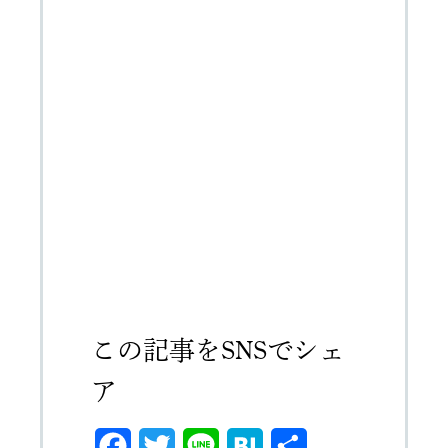
この記事をSNSでシェ
ア
F
T
L
H
共